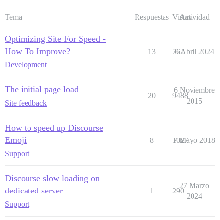
Tema
Respuestas
Vistas
Actividad
Optimizing Site For Speed -
How To Improve?
13
762
6 Abril 2024
Development
The initial page load
6 Noviembre
20
9488
2015
Site feedback
How to speed up Discourse
Emoji
8
1027
7 Mayo 2018
Support
Discourse slow loading on
27 Marzo
dedicated server
1
290
2024
Support