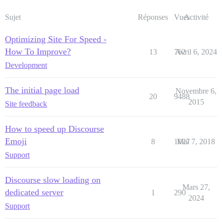
Sujet
Réponses
Vues
Activité
Optimizing Site For Speed -
How To Improve?
13
762
Avril 6, 2024
Development
The initial page load
Novembre 6,
20
9488
2015
Site feedback
How to speed up Discourse
Emoji
8
1027
Mai 7, 2018
Support
Discourse slow loading on
Mars 27,
dedicated server
1
290
2024
Support