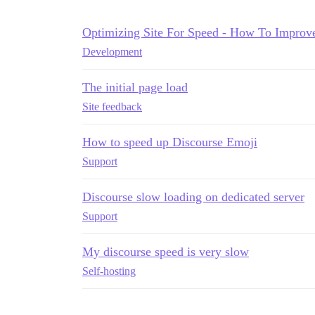
Optimizing Site For Speed - How To Improv
Development
The initial page load
Site feedback
How to speed up Discourse Emoji
Support
Discourse slow loading on dedicated server
Support
My discourse speed is very slow
Self-hosting