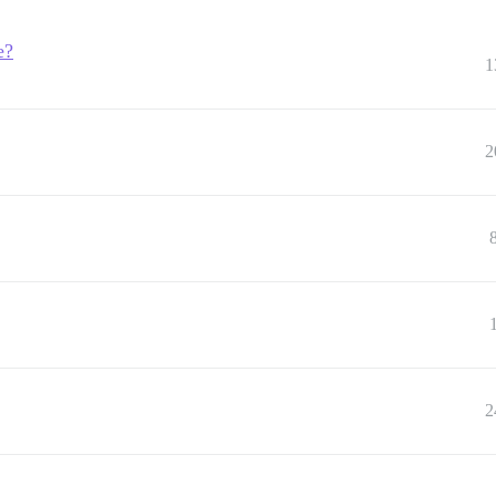
e?
1
2
2