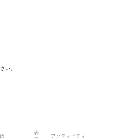
さい。
表
信
アクティビティ