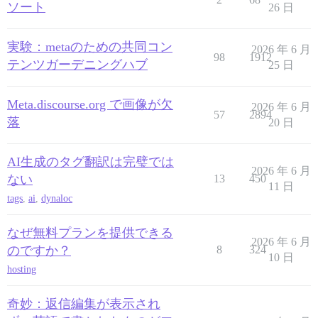
ソート
26 日
実験：metaのための共同コン
2026 年 6 月
98
1912
テンツガーデニングハブ
25 日
Meta.discourse.org で画像が欠
2026 年 6 月
57
2894
落
20 日
AI生成のタグ翻訳は完璧では
2026 年 6 月
ない
13
450
11 日
tags
,
ai
,
dynaloc
なぜ無料プランを提供できる
2026 年 6 月
のですか？
8
324
10 日
hosting
奇妙：返信編集が表示され