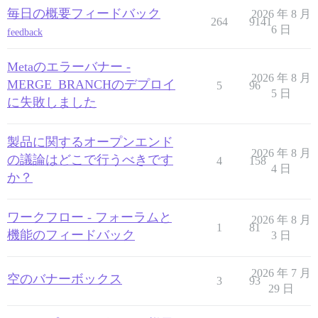
毎日の概要フィードバック
2026 年 8 月
264
9141
6 日
feedback
Metaのエラーバナー -
2026 年 8 月
MERGE_BRANCHのデプロイ
5
96
5 日
に失敗しました
製品に関するオープンエンド
2026 年 8 月
の議論はどこで行うべきです
4
158
4 日
か？
ワークフロー - フォーラムと
2026 年 8 月
1
81
機能のフィードバック
3 日
2026 年 7 月
空のバナーボックス
3
93
29 日