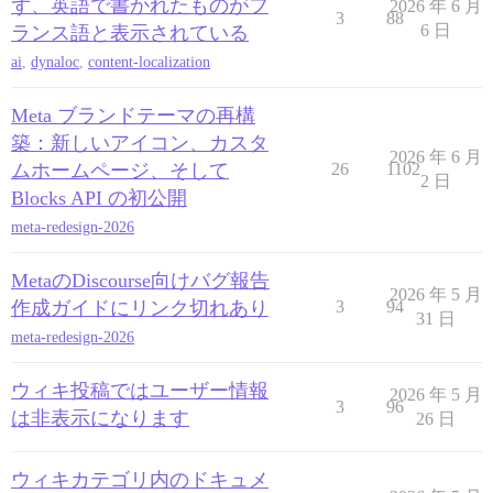
ず、英語で書かれたものがフ
2026 年 6 月
3
88
6 日
ランス語と表示されている
ai
,
dynaloc
,
content-localization
Meta ブランドテーマの再構
築：新しいアイコン、カスタ
2026 年 6 月
ムホームページ、そして
26
1102
2 日
Blocks API の初公開
meta-redesign-2026
MetaのDiscourse向けバグ報告
2026 年 5 月
作成ガイドにリンク切れあり
3
94
31 日
meta-redesign-2026
ウィキ投稿ではユーザー情報
2026 年 5 月
3
96
は非表示になります
26 日
ウィキカテゴリ内のドキュメ