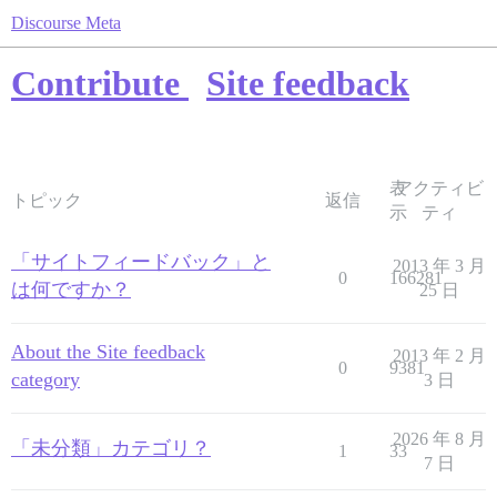
Discourse Meta
Contribute
Site feedback
表
アクティビ
トピック
返信
示
ティ
「サイトフィードバック」と
2013 年 3 月
0
166281
は何ですか？
25 日
About the Site feedback
2013 年 2 月
0
9381
category
3 日
2026 年 8 月
「未分類」カテゴリ？
1
33
7 日