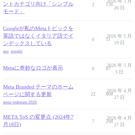
2026 年 5 月
ントカテゴリ向け「シンプル
2
136
26 日
モード」
Googleが私のMetaトピックを
英語ではなくイタリア語でイ
2026 年 5 月
0
51
19 日
ンデックスしている
seo
,
google
2026 年 5 月
Metaに奇妙なロゴが表示
0
87
3 日
Meta Branded テーマのホーム
2026 年 4 月
ページに関する更新
22
808
27 日
meta-redesign-2026
META ToS の変更点 (2024年7
2026 年 4 月
7
298
月18日)
27 日