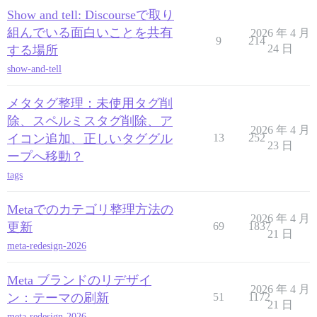
Show and tell: Discourseで取り
組んでいる面白いことを共有
2026 年 4 月
9
214
24 日
する場所
show-and-tell
メタタグ整理：未使用タグ削
除、スペルミスタグ削除、ア
2026 年 4 月
イコン追加、正しいタググル
13
252
23 日
ープへ移動？
tags
Metaでのカテゴリ整理方法の
2026 年 4 月
更新
69
1837
21 日
meta-redesign-2026
Meta ブランドのリデザイ
2026 年 4 月
ン：テーマの刷新
51
1172
21 日
meta-redesign-2026