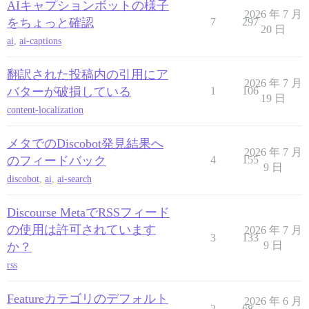
AIキャプションボットの様子
2026 年 7 月
をちょっと確認
7
297
20 日
ai
,
ai-captions
翻訳された投稿内の引用にア
2026 年 7 月
バターが破損している
1
106
19 日
content-localization
メタでのDiscobot発見結果へ
2026 年 7 月
のフィードバック
4
155
9 日
discobot
,
ai
,
ai-search
Discourse MetaでRSSフィード
の使用は許可されています
2026 年 7 月
3
133
9 日
か？
rss
Featureカテゴリのデフォルト
2026 年 6 月
2
68