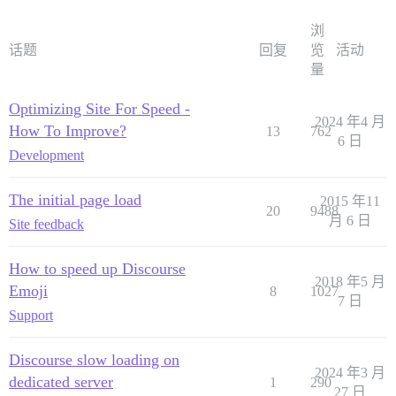
浏
话题
回复
览
活动
量
Optimizing Site For Speed -
2024 年4 月
How To Improve?
13
762
6 日
Development
The initial page load
2015 年11
20
9488
月 6 日
Site feedback
How to speed up Discourse
2018 年5 月
Emoji
8
1027
7 日
Support
Discourse slow loading on
2024 年3 月
dedicated server
1
290
27 日