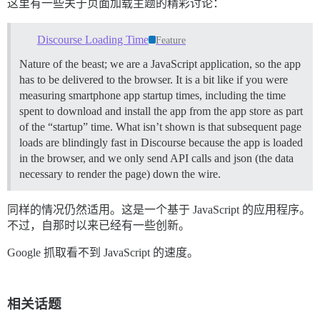
这里有一些关于页面加载主题的精彩讨论：
Discourse Loading Time
Feature
Nature of the beast; we are a JavaScript application, so the app
has to be delivered to the browser. It is a bit like if you were
measuring smartphone app startup times, including the time
spent to download and install the app from the app store as part
of the “startup” time. What isn’t shown is that subsequent page
loads are blindingly fast in Discourse because the app is loaded
in the browser, and we only send API calls and json (the data
necessary to render the page) down the wire.
同样的情况仍然适用。这是一个基于 JavaScript 的应用程序。
不过，自那时以来已经有一些创新。
Google 抓取看不到 JavaScript 的速度。
相关话题