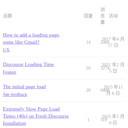
浏
话题
回复
览
活动
量
How to add a loading page,
2017 年4 月
some like Gmail?
14
2460
17 日
UX
Discourse Loading Time
2021 年2 月
10
3274
5 日
Feature
The initial page load
2015 年11
20
9488
月 6 日
Site feedback
Extremely Slow Page Load
Times (40s) on Fresh Discourse
2025 年1 月
1
319
Installation
6 日