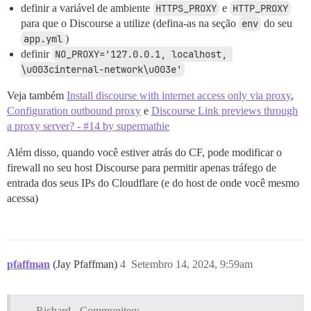
definir a variável de ambiente
HTTPS_PROXY
e
HTTP_PROXY
para que o Discourse a utilize (defina-as na seção
env
do seu
app.yml
)
definir
NO_PROXY='127.0.0.1, localhost, 
\u003cinternal-network\u003e'
Veja também
Install discourse with internet access only via proxy
,
Configuration outbound proxy
e
Discourse Link previews through
a proxy server? - #14 by supermathie
Além disso, quando você estiver atrás do CF, pode modificar o
firewall no seu host Discourse para permitir apenas tráfego de
entrada dos seus IPs do Cloudflare (e do host de onde você mesmo
acessa)
pfaffman
(Jay Pfaffman)
4
Setembro 14, 2024, 9:59am
Richard - Communiteq: