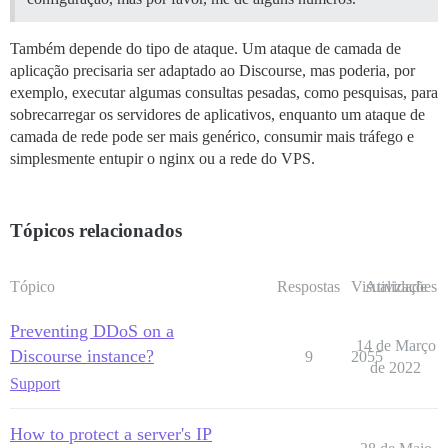
Também depende do tipo de ataque. Um ataque de camada de
aplicação precisaria ser adaptado ao Discourse, mas poderia, por
exemplo, executar algumas consultas pesadas, como pesquisas, para
sobrecarregar os servidores de aplicativos, enquanto um ataque de
camada de rede pode ser mais genérico, consumir mais tráfego e
simplesmente entupir o nginx ou a rede do VPS.
Tópicos relacionados
Tópico
Respostas
Visualizações
Atividade
Preventing DDoS on a
14 de Março
Discourse instance?
9
2055
de 2022
Support
How to protect a server's IP