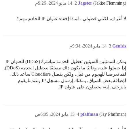
(Jakke Flemming)
Jagster
2
14 مايو 2024، 9:26م
لا أعرف، لكنني فضولي - لماذا إخفاء عنوان IP للخادم مهم؟
Genisis
3
14 مايو 2024، 9:34م
يمكن للممثلين السيئين تعطيل الخدمة مباشرةً (DDoS) للعنوان IP
إذا حصلوا عليه، وغالبًا ما يكون ذلك متعلقًا بتعطيل الخدمة (DDoS).
لقد تعرضنا للهجوم من قبل، ولكن بفضل Cloudflare ساعد ذلك.
لإضافة بعض السياق، يمكنك إرسال مسجل IP وعندما يقوم
بالزحف إليه، يحصلون على عنوان IP.
(Jay Pfaffman)
pfaffman
4
15 مايو 2024، 6:05ص