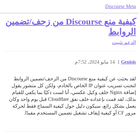
Discourse Meta
كيفية منع Discourse من زحف/تضمين
الروابط
الدعم
تثبيت
Genisis
1
14 مايو 2024، 7:52م
لقد بحثت عن كيفية منع Discourse من الزحف/تضمين الروابط
لتجنب تسريب عنوان IP الخاص بالخادم، ولكن كل منشور يقول
إضافة Nginx خلف وكيل عكسي، أنا لست ذكيًا بما يكفي للقيام
بذلك، لقد قمت بإعداده خلف نفق Cloudflare قبل يوم واحد وكان
يعمل بشكل رائع، سيكون دليل حول كيفية السماح فقط لحركة
مرور CF أو كيفية إيقاف تشغيل تضمين المستخدم مفيدًا.