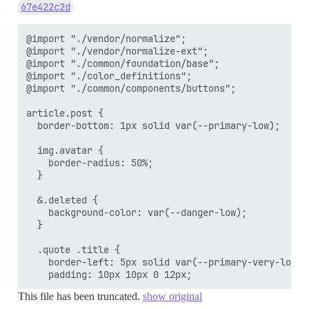
67e422c2d
@import "./vendor/normalize";

@import "./vendor/normalize-ext";

@import "./common/foundation/base";

@import "./color_definitions";

@import "./common/components/buttons";

article.post {

  border-bottom: 1px solid var(--primary-low);

  img.avatar {

    border-radius: 50%;

  }

  &.deleted {

    background-color: var(--danger-low);

  }

  .quote .title {

    border-left: 5px solid var(--primary-very-low);

This file has been truncated.
show original