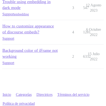
Trouble using embedding in
12 Agosto
dark mode
3
547
2023
Support
embedding
How to customize appearance
6 Octubre
of discourse embeds?
4
1281
2022
Support
Background color of iFrame not
15 Julio
working
2
6332
2022
Support
Inicio
Categorías
Directrices
Términos del servicio
Política de privacidad