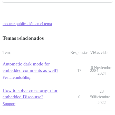
mostrar publicación en el tema
Temas relacionados
Tema
Respuestas
Vistas
Actividad
Automatic dark mode for
6 Noviembre
embedded comments as well?
17
2284
2024
Feature
embedding
How to solve cross-origin for
23
embedded Discourse?
0
506
Diciembre
2022
Support