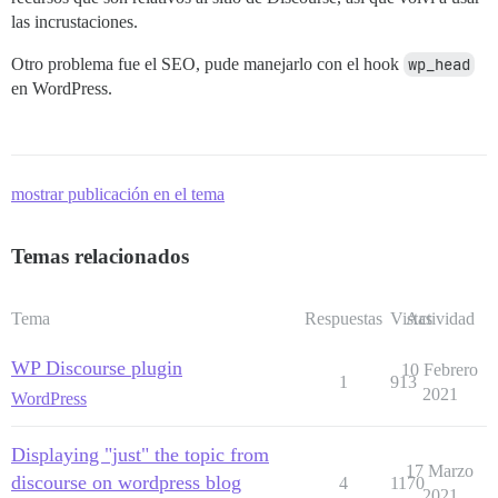
las incrustaciones.
Otro problema fue el SEO, pude manejarlo con el hook
wp_head
en WordPress.
mostrar publicación en el tema
Temas relacionados
Tema
Respuestas
Vistas
Actividad
WP Discourse plugin
10 Febrero
1
913
2021
WordPress
Displaying "just" the topic from
17 Marzo
discourse on wordpress blog
4
1170
2021