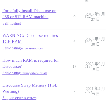
Forcefully install Discourse on
2016 年9 月
256 or 512 RAM machine
9
1748
27 日
Self-hosting
WARNING: Discourse requires
2023 年3 月
1GB RAM
6
1605
30 日
Self-hosting
server-resources
How much RAM is required for
2023 年9 月
Discourse?
17
5194
18 日
Self-hosting
unsupported-install
Discourse Swap Memory (1GB
2021 年4 月
Warning)
7
3467
29 日
Support
server-resources