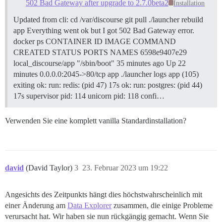
502 Bad Gateway after upgrade to 2.7.0beta2
Installation
Updated from cli: cd /var/discourse git pull ./launcher rebuild
app Everything went ok but I got 502 Bad Gateway error.
docker ps CONTAINER ID IMAGE COMMAND
CREATED STATUS PORTS NAMES 6598e9407e29
local_discourse/app "/sbin/boot" 35 minutes ago Up 22
minutes 0.0.0.0:2045->80/tcp app ./launcher logs app (105)
exiting ok: run: redis: (pid 47) 17s ok: run: postgres: (pid 44)
17s supervisor pid: 114 unicorn pid: 118 confi…
Verwenden Sie eine komplett vanilla Standardinstallation?
david
(David Taylor)
3
23. Februar 2023 um 19:22
Angesichts des Zeitpunkts hängt dies höchstwahrscheinlich mit
einer Änderung am
Data Explorer
zusammen, die einige Probleme
verursacht hat. Wir haben sie nun rückgängig gemacht. Wenn Sie