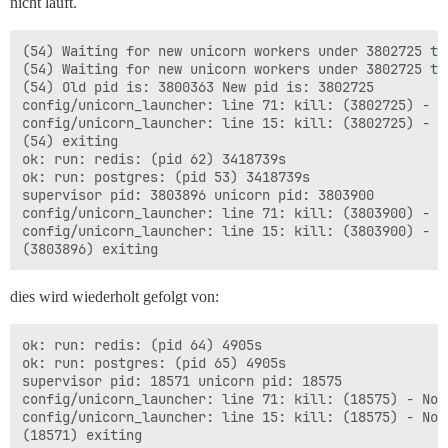
nicht läuft.
(54) Waiting for new unicorn workers under 3802725 to 
(54) Waiting for new unicorn workers under 3802725 to 
(54) Old pid is: 3800363 New pid is: 3802725

config/unicorn_launcher: line 71: kill: (3802725) - No
config/unicorn_launcher: line 15: kill: (3802725) - No
(54) exiting

ok: run: redis: (pid 62) 3418739s

ok: run: postgres: (pid 53) 3418739s

supervisor pid: 3803896 unicorn pid: 3803900

config/unicorn_launcher: line 71: kill: (3803900) - No
config/unicorn_launcher: line 15: kill: (3803900) - No
dies wird wiederholt gefolgt von:
ok: run: redis: (pid 64) 4905s

ok: run: postgres: (pid 65) 4905s

supervisor pid: 18571 unicorn pid: 18575

config/unicorn_launcher: line 71: kill: (18575) - No s
config/unicorn_launcher: line 15: kill: (18575) - No s