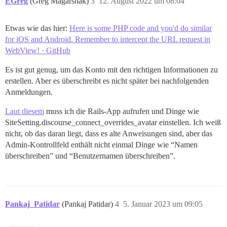
EGreg
(Greg Magarshak)
3
12. August 2022 um 08:04
Etwas wie das hier:
Here is some PHP code and you'd do similar
for iOS and Android. Remember to intercept the URL request in
WebView! · GitHub
Es ist gut genug, um das Konto mit den richtigen Informationen zu
erstellen. Aber es überschreibt es nicht später bei nachfolgenden
Anmeldungen.
Laut diesem
muss ich die Rails-App aufrufen und Dinge wie
SiteSetting.discourse_connect_overrides_avatar einstellen. Ich weiß
nicht, ob das daran liegt, dass es alte Anweisungen sind, aber das
Admin-Kontrollfeld enthält nicht einmal Dinge wie “Namen
überschreiben” und “Benutzernamen überschreiben”.
Pankaj_Patidar
(Pankaj Patidar)
4
5. Januar 2023 um 09:05