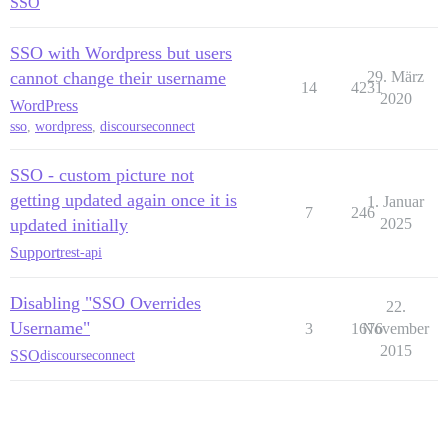
SSO
SSO with Wordpress but users
cannot change their username
29. März
14
4231
2020
WordPress
sso
,
wordpress
,
discourseconnect
SSO - custom picture not
getting updated again once it is
1. Januar
7
246
updated initially
2025
Support
rest-api
Disabling "SSO Overrides
22.
Username"
3
1676
November
2015
SSO
discourseconnect