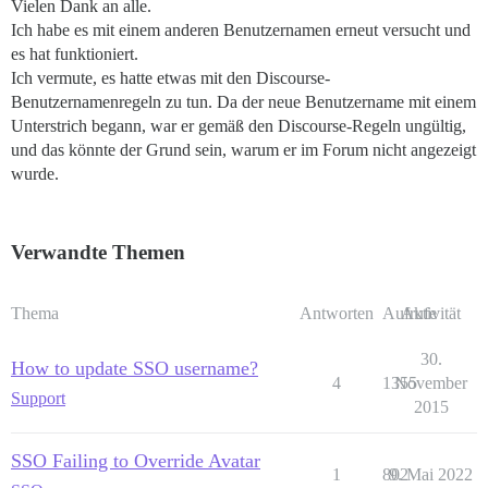
Vielen Dank an alle.
Ich habe es mit einem anderen Benutzernamen erneut versucht und
es hat funktioniert.
Ich vermute, es hatte etwas mit den Discourse-
Benutzernamenregeln zu tun. Da der neue Benutzername mit einem
Unterstrich begann, war er gemäß den Discourse-Regeln ungültig,
und das könnte der Grund sein, warum er im Forum nicht angezeigt
wurde.
Verwandte Themen
Thema
Antworten
Aufrufe
Aktivität
30.
How to update SSO username?
4
1355
November
Support
2015
SSO Failing to Override Avatar
1
802
9. Mai 2022