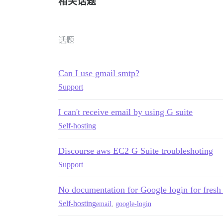
相关话题
话题
Can I use gmail smtp?
Support
I can't receive email by using G suite
Self-hosting
Discourse aws EC2 G Suite troubleshoting
Support
No documentation for Google login for fresh i
Self-hosting
email
,
google-login