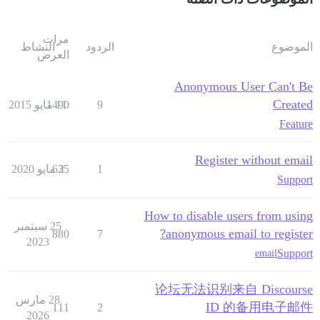
مرات
الموضوع
الردود
النشاط
العرض
Anonymous User Can't Be
Created
9
11 مايو 2015
1490
Feature
Register without email
1
2 مايو 2020
635
Support
How to disable users from using
25 سبتمبر
anonymous email to register?
880
7
2023
Support
email
论坛无法识别来自 Discourse
28 مارس
ID 的备用电子邮件
111
2
2026