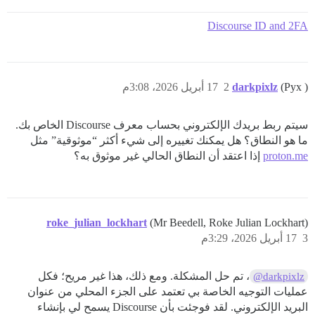
Discourse ID and 2FA
(Pyx )
darkpixlz
2
17 أبريل 2026، 3:08م
سيتم ربط بريدك الإلكتروني بحساب معرف Discourse الخاص بك.
ما هو النطاق؟ هل يمكنك تغييره إلى شيء أكثر “موثوقية” مثل
proton.me
إذا اعتقد أن النطاق الحالي غير موثوق به؟
roke_julian_lockhart
(Mr Beedell, Roke Julian Lockhart)
3
17 أبريل 2026، 3:29م
، تم حل المشكلة. ومع ذلك، هذا غير مريح؛ فكل
@darkpixlz
عمليات التوجيه الخاصة بي تعتمد على الجزء المحلي من عنوان
البريد الإلكتروني. لقد فوجئت بأن Discourse يسمح لي بإنشاء