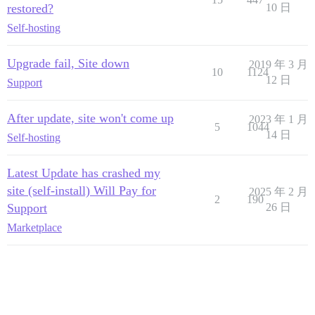
restored?
10 日
Self-hosting
Upgrade fail, Site down
2019 年 3 月
10
1124
12 日
Support
After update, site won't come up
2023 年 1 月
5
1044
14 日
Self-hosting
Latest Update has crashed my
site (self-install) Will Pay for
2025 年 2 月
2
190
Support
26 日
Marketplace