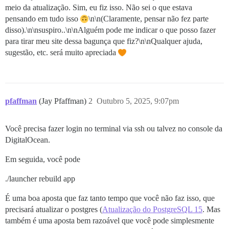
meio da atualização. Sim, eu fiz isso. Não sei o que estava
pensando em tudo isso
\n\n(Claramente, pensar não fez parte
disso).\n\nsuspiro..\n\nAlguém pode me indicar o que posso fazer
para tirar meu site dessa bagunça que fiz?\n\nQualquer ajuda,
sugestão, etc. será muito apreciada
pfaffman
(Jay Pfaffman)
2
Outubro 5, 2025, 9:07pm
Você precisa fazer login no terminal via ssh ou talvez no console da
DigitalOcean.
Em seguida, você pode
./launcher rebuild app
É uma boa aposta que faz tanto tempo que você não faz isso, que
precisará atualizar o postgres (
Atualização do PostgreSQL 15
. Mas
também é uma aposta bem razoável que você pode simplesmente