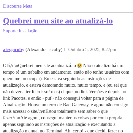
Discourse Meta
Quebrei meu site ao atualizá-lo
Suporte
Instalação
alexjacoby
(Alexandra Jacoby)
1
Outubro 5, 2025, 8:27pm
Olá,\n\nQuebrei meu site ao atualizá-lo
Não o atualizo há um
tempo (é um trabalho em andamento, então não tenho usuários com
quem me preocupar). Eu estava seguindo as instruções de
atualização, e estava demorando muito, muito tempo, e (eu sei que
não deveria ter feito isso! mas) cliquei no link Versões e depois no
link Pacotes, e então - puf - não consegui voltar para a página de
Atualização. Houve um erro de Bad Gateway, e agora não consigo
mais acessar o site.\n\nEstou totalmente sem saber o que
fazer.\n\nAté agora, consegui manter as coisas por conta própria,
apenas seguindo as instruções de atualização e executando a
atualização manual no Terminal. Ah, certo! - que decidi fazer no