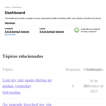
Tópicos relacionados
Tópico
Respostas
Visualizações
Atividade
Lost my site again during an
18 de
update yesterday
6
167
Dezembro de
2025
Self-hosting
An upgrade knocked my site