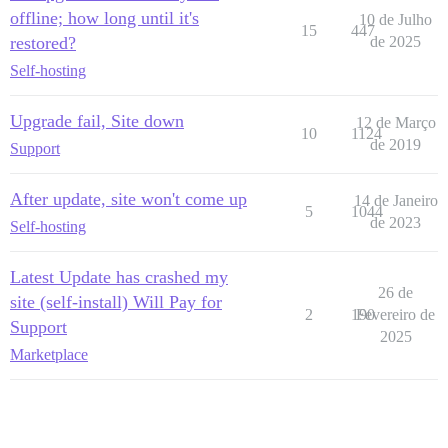
offline; how long until it's
10 de Julho
15
447
restored?
de 2025
Self-hosting
Upgrade fail, Site down
12 de Março
10
1124
de 2019
Support
After update, site won't come up
14 de Janeiro
5
1044
de 2023
Self-hosting
Latest Update has crashed my
26 de
site (self-install) Will Pay for
2
190
Fevereiro de
Support
2025
Marketplace