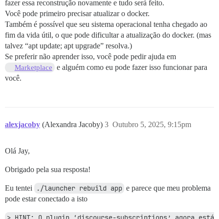
fazer essa reconstrução novamente e tudo será feito.
Você pode primeiro precisar atualizar o docker.
Também é possível que seu sistema operacional tenha chegado ao
fim da vida útil, o que pode dificultar a atualização do docker. (mas
talvez “apt update; apt upgrade” resolva.)
Se preferir não aprender isso, você pode pedir ajuda em
e alguém como eu pode fazer isso funcionar para
Marketplace
você.
alexjacoby
(Alexandra Jacoby)
3
Outubro 5, 2025, 9:15pm
Olá Jay,
Obrigado pela sua resposta!
Eu tentei
./launcher rebuild app
e parece que meu problema
pode estar conectado a isto
> HINT: O plugin ‘discourse-subscriptions’ agora está 