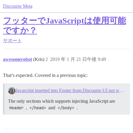
Discourse Meta
フッターでJavaScriptは使用可能
ですか？
サポート
awesomerobot
(Kris)
2
2019 年 1 月 21 日午後 9:49
That’s expected. Covered in a previous topic:
Javascript inserted into Footer from Discourse UI not working
The only sections which supports injecting JavaScript are
Header
,
</head>
and
</body>
.