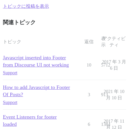
トピックに投稿を表示
関連トピック
表
アクティビ
トピック
返信
示
ティ
Javascript inserted into Footer
2017 年 3 月
from Discourse UI not working
10
5712
6 日
Support
How to add Javascript to Footer
2021 年 10
Of Posts?
3
913
月 10 日
Support
Event Listeners for footer
2017 年 11
loaded
6
1384
月 12 日