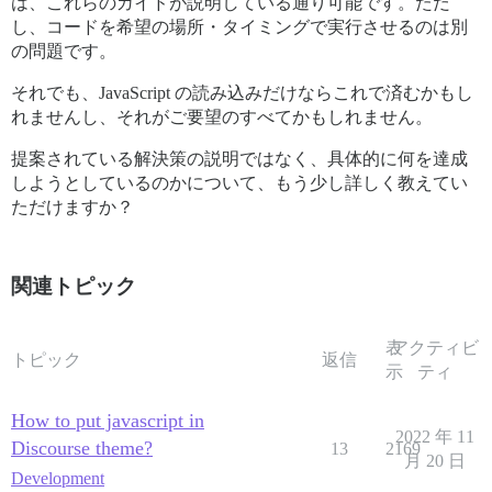
は、これらのガイドが説明している通り可能です。ただ
し、コードを希望の場所・タイミングで実行させるのは別
の問題です。
それでも、JavaScript の読み込みだけならこれで済むかもし
れませんし、それがご要望のすべてかもしれません。
提案されている解決策の説明ではなく、具体的に何を達成
しようとしているのかについて、もう少し詳しく教えてい
ただけますか？
関連トピック
表
アクティビ
トピック
返信
示
ティ
How to put javascript in
2022 年 11
Discourse theme?
13
2169
月 20 日
Development