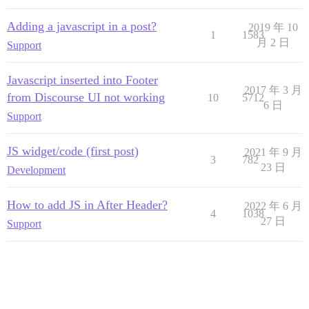
Adding a javascript in a post?
2019 年 10
1
1583
月 2 日
Support
Javascript inserted into Footer
2017 年 3 月
from Discourse UI not working
10
5712
6 日
Support
JS widget/code (first post)
2021 年 9 月
3
782
23 日
Development
How to add JS in After Header?
2022 年 6 月
4
1038
27 日
Support