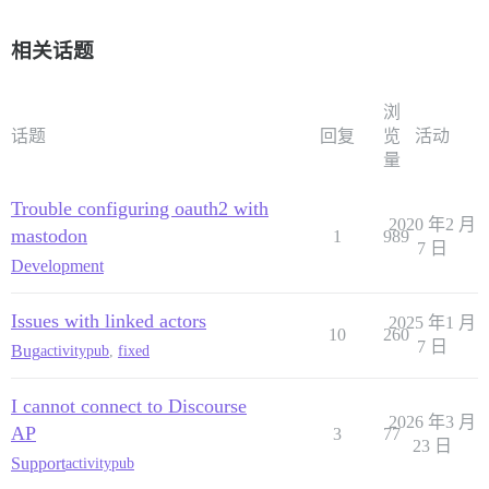
相关话题
浏
话题
回复
览
活动
量
Trouble configuring oauth2 with
2020 年2 月
mastodon
1
989
7 日
Development
Issues with linked actors
2025 年1 月
10
260
7 日
Bug
activitypub
,
fixed
I cannot connect to Discourse
2026 年3 月
AP
3
77
23 日
Support
activitypub