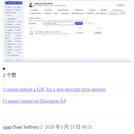
2 个赞
I cannot upload a GIF, for a non-descript error appears
I cannot connect to Discourse AP
sam
(Sam Saffron)
2
2026 年3 月 23 日 00:51