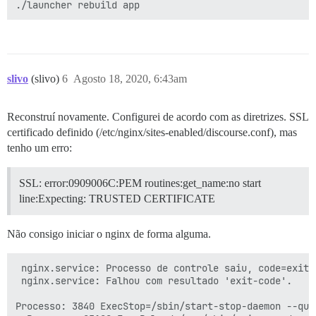
slivo
(slivo)
6
Agosto 18, 2020, 6:43am
Reconstruí novamente. Configurei de acordo com as diretrizes. SSL
certificado definido (/etc/nginx/sites-enabled/discourse.conf), mas
tenho um erro:
SSL: error:0909006C:PEM routines:get_name:no start
line:Expecting: TRUSTED CERTIFICATE
Não consigo iniciar o nginx de forma alguma.
 nginx.service: Processo de controle saiu, code=exited
 nginx.service: Falhou com resultado 'exit-code'.

Processo: 3840 ExecStop=/sbin/start-stop-daemon --qui