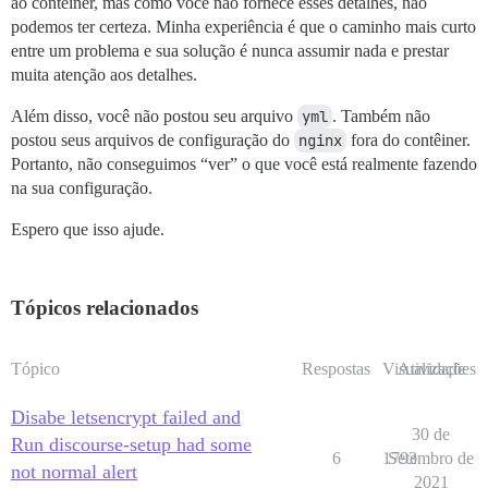
ao contêiner, mas como você não fornece esses detalhes, não
podemos ter certeza. Minha experiência é que o caminho mais curto
entre um problema e sua solução é nunca assumir nada e prestar
muita atenção aos detalhes.
Além disso, você não postou seu arquivo
yml
. Também não
postou seus arquivos de configuração do
nginx
fora do contêiner.
Portanto, não conseguimos “ver” o que você está realmente fazendo
na sua configuração.
Espero que isso ajude.
Tópicos relacionados
Tópico
Respostas
Visualizações
Atividade
Disabe letsencrypt failed and
30 de
Run discourse-setup had some
6
1793
Setembro de
not normal alert
2021