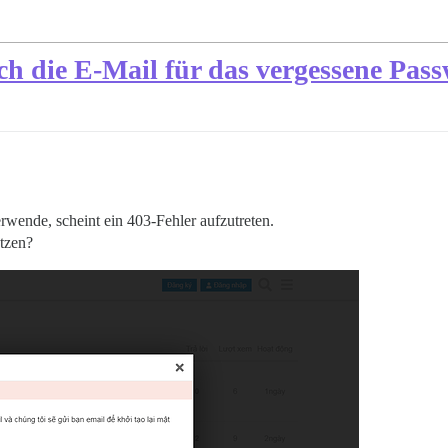
ich die E-Mail für das vergessene Pas
rwende, scheint ein 403-Fehler aufzutreten.
etzen?