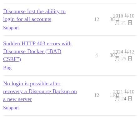
Discourse lost the ability to
2016 年10
login for all accounts
12
3811
月 21 日
Support
Sudden HTTP 403 errors with
Discourse Docker ("BAD
2024 年12
4
307
CSRF")
月 25 日
Bug
No login is possible after
recovery a Discourse Backup on
2021 年10
12
1107
a new server
月 24 日
Support