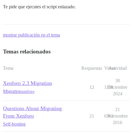
Te pide que ejecutes el script enlazado.
mostrar publicación en el tema
Temas relacionados
Tema
Respuestas
Vistas
Actividad
30
Xenforo 2.3 Migration
12
1118
Diciembre
Migration
xenforo
2024
Questions About Migrating
21
From Xenforo
21
6362
Noviembre
2016
Self-hosting