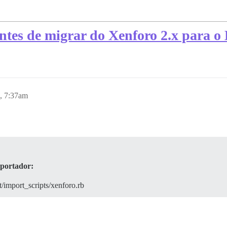
tes de migrar do Xenforo 2.x para o 
, 7:37am
mportador:
import_scripts/xenforo.rb