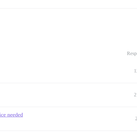
Resp
1
2
ice needed