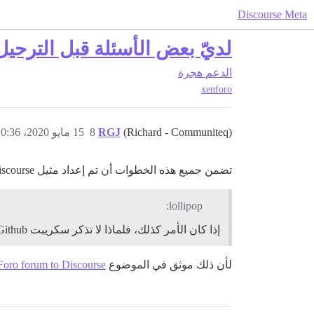
Discourse Meta
لديّ بعض الأسئلة قبل الترحيل من Xenforo 2.x إلى e
الدعم
هجرة
xenforo
(Richard - Communiteq)
RGJ
8
15 مايو 2020، 10:36ص
تضمن جميع هذه الخطوات أن تم إعداد مثيل Discourse الخاص بك وأن لديك خادم قاعدة بيانات محلي يحتوي على نسخة من قاعدة بيانات Xenforo.
lollipop:
إذا كان الأمر كذلك، فلماذا لا تذكر سكريبت Github هذه الخطوات كضرورية؟
لأن ذلك موثق في الموضوع
Foro forum to Discourse