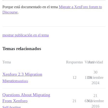
Porque está documentado en el tema
Migrate a XenForo forum to
Discourse
.
mostrar publicación en el tema
Temas relacionados
Tema
Respuestas
Vistas
Actividad
30
Xenforo 2.3 Migration
12
1118
Diciembre
Migration
xenforo
2024
Questions About Migrating
21
From Xenforo
21
6362
Noviembre
2016
Self-hosting