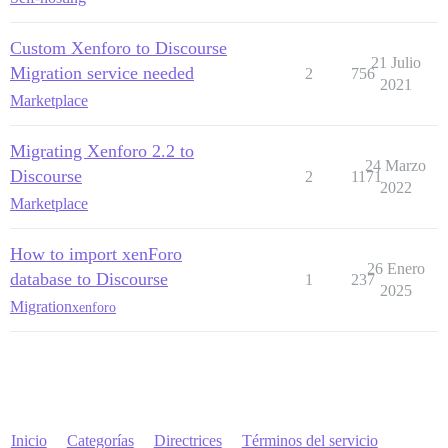
Custom Xenforo to Discourse
21 Julio
Migration service needed
2
756
2021
Marketplace
Migrating Xenforo 2.2 to
24 Marzo
Discourse
2
1171
2022
Marketplace
How to import xenForo
26 Enero
database to Discourse
1
237
2025
Migration
xenforo
Inicio
Categorías
Directrices
Términos del servicio