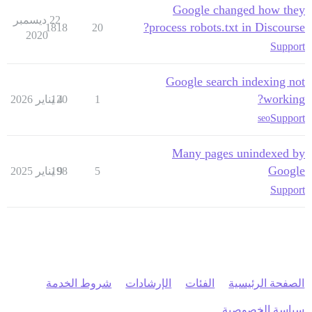
Google changed how they
22 ديسمبر
process robots.txt in Discourse?
1818
20
2020
Support
Google search indexing not
working?
1
4 يناير 2026
120
Support
seo
Many pages unindexed by
Google
5
9 يناير 2025
198
Support
الصفحة الرئيسية
الفئات
الإرشادات
شروط الخدمة
سياسة الخصوصية