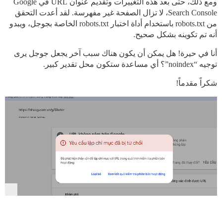
ومع ذلك، حتى بعد هذه التغييرات وتقديم عنوان URL في Google
Search Console، لا تزال الصفحة غير مفهرسة. لقد أعدت التحقق
من robots.txt باستخدام أداة اختبار robots.txt الخاصة بجوجل، ويبدو
أنه تم تكوينه بشكل صحيح.
أنا في حيرة! هل يمكن أن يكون هناك سبب آخر يجعل جوجل يرى
توجيه “noindex”؟ أي مساعدة ستكون محل تقدير كبير.
شكراً مقدماً!