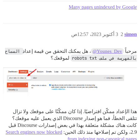
Many pages unindexed by Google
simon
2
3 أكتوبر 2023، 12:57ص
مرحباً
، هل يمكنك التحقق من قيمة إعداد
السماح 
@Younes_Dev
بالفهرسة في ملف robots txt
لموقعك؟
هذا الإعداد ممكّن افتراضيًا. إذا كان ممكّنًا على موقعك ولا تزال
تتلقى الخطأ، فما هو إصدار Discourse الذي يعمل عليه موقعك؟
كانت هناك مشكلة متعلقة بهذا في بعض إصدارات Discourse قبل
2.9، ولكن تم إصلاحها منذ ذلك الحين:
Search engines now blocked
.
from indexing non-canonical pages