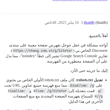
(thaidb)
thaidb
3
16 يناير 2025، 4:48ص
أهلاً بالجميع،
أواجه مشكلة في جعل جوجل تفهرس صفحة معينة على منتدى
Discourse الخاص بي (
https://nhasg.com.vn/g/Sitetor
).
تقارير Google Search Console تشير إلى خطأ “noindex”، مما يدل
على أن الصفحة محظورة من الفهرسة.
إليك ما جربته حتى الآن:
تعديل robots.txt:
كان ملف robots.txt الأولي الخاص بي يحتوي
على
Disallow: /g
، مما منع فهرسة جميع عناوين URL تحت
/g
. قمت بتعديله إلى
Allow: /g/Sitetor
و
Disallow: 
/g/*
للسماح بفهرسة الصفحة المحددة مع منع الصفحات
الأخرى في هذا الدليل.