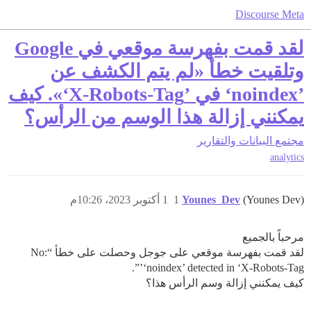
Discourse Meta
لقد قمت بفهرسة موقعي في Google
وتلقيت خطأ «لم يتم الكشف عن
’noindex‘ في ’X-Robots-Tag‘». كيف
يمكنني إزالة هذا الوسم من الرأس؟
مجتمع
البيانات والتقارير
analytics
(Younes Dev)
Younes_Dev
1
1 أكتوبر 2023، 10:26م
مرحباً بالجميع
لقد قمت بفهرسة موقعي على جوجل وحصلت على خطأ “No:
‘noindex’ detected in ‘X-Robots-Tag’”.
كيف يمكنني إزالة وسم الرأس هذا؟