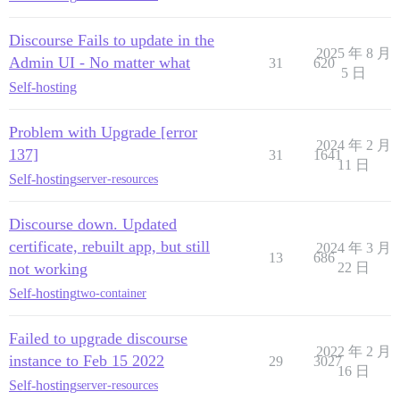
Discourse Fails to update in the
2025 年 8 月
Admin UI - No matter what
31
620
5 日
Self-hosting
Problem with Upgrade [error
2024 年 2 月
137]
31
1641
11 日
Self-hosting
server-resources
Discourse down. Updated
certificate, rebuilt app, but still
2024 年 3 月
13
686
not working
22 日
Self-hosting
two-container
Failed to upgrade discourse
2022 年 2 月
instance to Feb 15 2022
29
3027
16 日
Self-hosting
server-resources