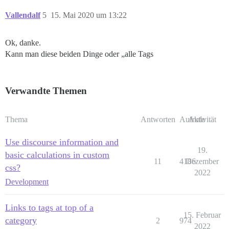
Vallendalf
5
15. Mai 2020 um 13:22
Ok, danke.
Kann man diese beiden Dinge oder „alle Tags
Verwandte Themen
Thema
Antworten
Aufrufe
Aktivität
Use discourse information and
19.
basic calculations in custom
11
4186
Dezember
css?
2022
Development
Links to tags at top of a
15. Februar
category
2
974
2022