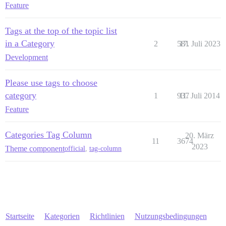
Feature
Tags at the top of the topic list
in a Category
2
581
17. Juli 2023
Development
Please use tags to choose
category
1
937
11. Juli 2014
Feature
Categories Tag Column
20. März
11
3674
2023
Theme component
official
,
tag-column
Startseite
Kategorien
Richtlinien
Nutzungsbedingungen