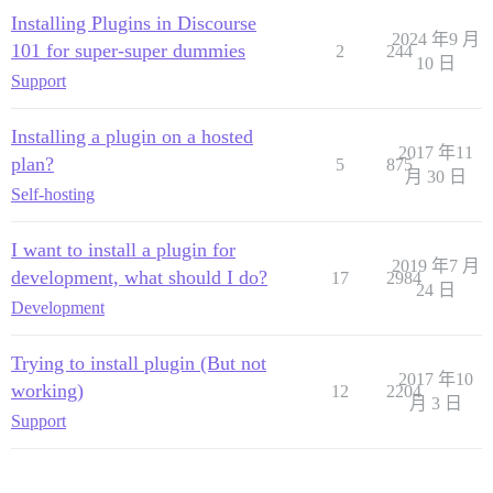
Installing Plugins in Discourse
2024 年9 月
101 for super-super dummies
2
244
10 日
Support
Installing a plugin on a hosted
2017 年11
plan?
5
875
月 30 日
Self-hosting
I want to install a plugin for
2019 年7 月
development, what should I do?
17
2984
24 日
Development
Trying to install plugin (But not
2017 年10
working)
12
2204
月 3 日
Support