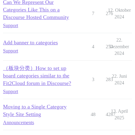
Can We Represent Our
Categories Like This on a
12. Oktober
7
276
Discourse Hosted Community
2024
Support
22.
Add banner to categories
4
254
Dezember
Support
2024
（板块分类）How to set up
board categories similar to the
22. Juni
3
283
Fit2Cloud forum in Discourse?
2024
Support
Moving to a Single Category
13. April
Style Site Setting
48
4287
2025
Announcements