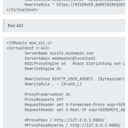
        RewriteRule ^ https://%{SERVER_NAME}%{REQUEST
Port 443
<IfModule mod_ssl.c>

<VirtualHost *:443>

        ServerName mysite.mydomain.com

        ServerAdmin webmaster@localhost

        #SSLProxyEngine on   #nach Einrichtung von Le
        RewriteEngine On

        RewriteCond %{HTTP_USER_AGENT}  (Bytespider|Y
        RewriteRule . - [R=403,L]

        ProxyPreserveHost On

        ProxyRequests Off

        RequestHeader set X-Forwarded-Proto expr=%{REQ
        RequestHeader set X-Real-IP expr=%{REMOTE_ADDR
        #ProxyPass / http://127.0.0.1:8888/

        #ProxyPassReverse / http://127.0.0.1:8888/
