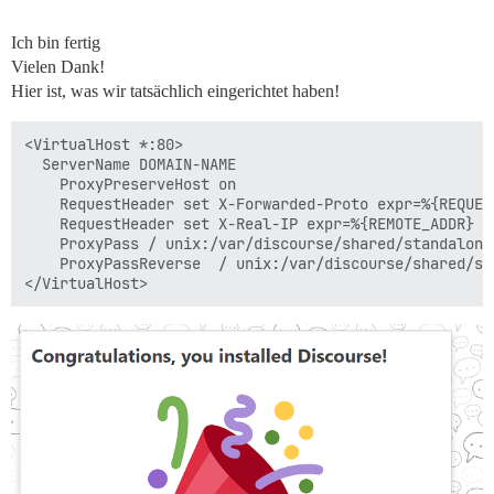
Ich bin fertig
Vielen Dank!
Hier ist, was wir tatsächlich eingerichtet haben!
<VirtualHost *:80>

  ServerName DOMAIN-NAME

    ProxyPreserveHost on

    RequestHeader set X-Forwarded-Proto expr=%{REQUEST
    RequestHeader set X-Real-IP expr=%{REMOTE_ADDR}

    ProxyPass / unix:/var/discourse/shared/standalone
    ProxyPassReverse  / unix:/var/discourse/shared/st