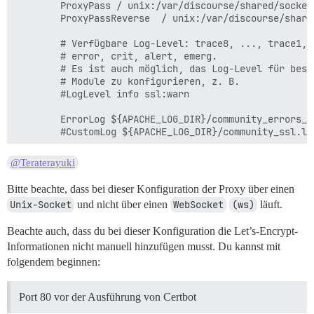
        ProxyPass / unix:/var/discourse/shared/socket
        ProxyPassReverse  / unix:/var/discourse/share
        # Verfügbare Log-Level: trace8, ..., trace1, 
        # error, crit, alert, emerg.

        # Es ist auch möglich, das Log-Level für besti
        # Module zu konfigurieren, z. B.

        #LogLevel info ssl:warn

        ErrorLog ${APACHE_LOG_DIR}/community_errors_ss
        #CustomLog ${APACHE_LOG_DIR}/community_ssl.log
        # Für die meisten Konfigurationsdateien aus c
@Teraterayuki
        # auf globaler Ebene aktiviert oder deaktivie
        # eine Zeile nur für einen bestimmten Virtual
Bitte beachte, dass bei dieser Konfiguration der Proxy über einen
        # die folgende Zeile aktiviert die CGI-Konfig
Unix-Socket
und nicht über einen
WebSocket
(ws)
läuft.
        # nachdem sie global mit "a2disconf" deaktivie
        #Include conf-available/serve-cgi-bin.conf

Beachte auch, dass du bei dieser Konfiguration die Let’s-Encrypt-
        ModPagespeed Off

        SSLCertificateFile /etc/letsencrypt/live/mysi
Informationen nicht manuell hinzufügen musst. Du kannst mit
        SSLCertificateKeyFile /etc/letsencrypt/live/m
folgendem beginnen:
        Include /etc/letsencrypt/options-ssl-apache.co
</VirtualHost>

Port 80 vor der Ausführung von Certbot