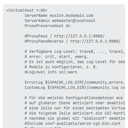
<VirtualHost *:80>

        ServerName mysite.mydomain.com

        ServerAdmin webmaster@localhost

        ProxyPreserveHost On

        #ProxyPass / http://127.0.0.1:8888/

        #ProxyPassReverse / http://127.0.0.1:8888/

        # Verfügbare Log-Level: trace8, ..., trace1, 
        # error, crit, alert, emerg.

        # Es ist auch möglich, das Log-Level für besti
        # Module zu konfigurieren, z. B.

        #LogLevel info ssl:warn

        ErrorLog ${APACHE_LOG_DIR}/community_errors.lo
        CustomLog ${APACHE_LOG_DIR}/community.log comb
        # Für die meisten Konfigurationsdateien aus c
        # auf globaler Ebene aktiviert oder deaktivie
        # eine Zeile nur für einen bestimmten Virtual
        # die folgende Zeile aktiviert die CGI-Konfig
        # nachdem sie global mit "a2disconf" deaktivie
        #Include conf-available/serve-cgi-bin.conf
