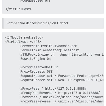
        ModPagespeed Off

Port 443 vor der Ausführung von Certbot
<IfModule mod_ssl.c>

<VirtualHost *:443>

        ServerName mysite.mydomain.com

        ServerAdmin webmaster@localhost

        #SSLProxyEngine on   #nach Einrichtung von Le
        RewriteEngine On

        ProxyPreserveHost On

        ProxyRequests Off

        RequestHeader set X-Forwarded-Proto expr=%{REQ
        RequestHeader set X-Real-IP expr=%{REMOTE_ADDR
        #ProxyPass / http://127.0.0.1:8888/

        #ProxyPassReverse / http://127.0.0.1:8888/

        ProxyPass / unix:/var/discourse/shared/socket
        ProxyPassReverse  / unix:/var/discourse/share