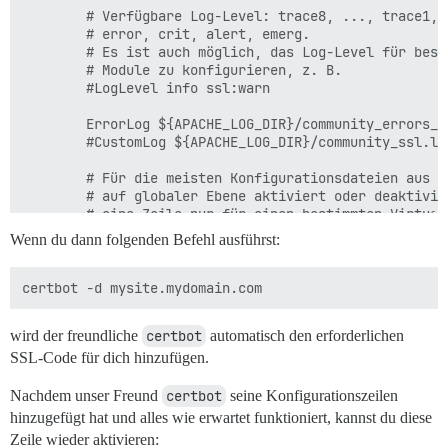
        # Verfügbare Log-Level: trace8, ..., trace1, 
        # error, crit, alert, emerg.

        # Es ist auch möglich, das Log-Level für besti
        # Module zu konfigurieren, z. B.

        #LogLevel info ssl:warn

        ErrorLog ${APACHE_LOG_DIR}/community_errors_ss
        #CustomLog ${APACHE_LOG_DIR}/community_ssl.log
        # Für die meisten Konfigurationsdateien aus c
        # auf globaler Ebene aktiviert oder deaktivie
        # eine Zeile nur für einen bestimmten Virtual
        # die folgende Zeile aktiviert die CGI-Konfig
Wenn du dann folgenden Befehl ausführst:
        # nachdem sie global mit "a2disconf" deaktivie
        #Include conf-available/serve-cgi-bin.conf

        ModPagespeed Off

</VirtualHost>

wird der freundliche
certbot
automatisch den erforderlichen
SSL-Code für dich hinzufügen.
Nachdem unser Freund
certbot
seine Konfigurationszeilen
hinzugefügt hat und alles wie erwartet funktioniert, kannst du diese
Zeile wieder aktivieren: