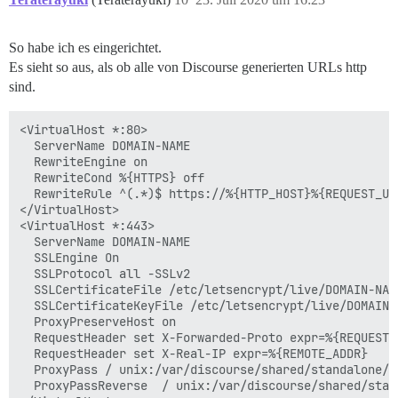
So habe ich es eingerichtet.
Es sieht so aus, als ob alle von Discourse generierten URLs http
sind.
<VirtualHost *:80>

  ServerName DOMAIN-NAME

  RewriteEngine on

  RewriteCond %{HTTPS} off

  RewriteRule ^(.*)$ https://%{HTTP_HOST}%{REQUEST_URI
</VirtualHost>

<VirtualHost *:443>

  ServerName DOMAIN-NAME

  SSLEngine On

  SSLProtocol all -SSLv2

  SSLCertificateFile /etc/letsencrypt/live/DOMAIN-NAME
  SSLCertificateKeyFile /etc/letsencrypt/live/DOMAIN-N
  ProxyPreserveHost on

  RequestHeader set X-Forwarded-Proto expr=%{REQUEST_S
  RequestHeader set X-Real-IP expr=%{REMOTE_ADDR}

  ProxyPass / unix:/var/discourse/shared/standalone/n
  ProxyPassReverse  / unix:/var/discourse/shared/stan