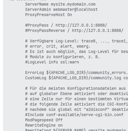
        ServerName mysite.mydomain.com

        ServerAdmin webmaster@localhost

        ProxyPreserveHost On

        #ProxyPass / http://127.0.0.1:8888/

        #ProxyPassReverse / http://127.0.0.1:8888/

        # Verfügbare Log-Level: trace8, ..., trace1, 
        # error, crit, alert, emerg.

        # Es ist auch möglich, das Log-Level für besti
        # Module zu konfigurieren, z. B.

        #LogLevel info ssl:warn

        ErrorLog ${APACHE_LOG_DIR}/community_errors.lo
        CustomLog ${APACHE_LOG_DIR}/community.log comb
        # Für die meisten Konfigurationsdateien aus c
        # auf globaler Ebene aktiviert oder deaktivie
        # eine Zeile nur für einen bestimmten Virtual
        # die folgende Zeile aktiviert die CGI-Konfig
        # nachdem sie global mit "a2disconf" deaktivie
        #Include conf-available/serve-cgi-bin.conf

        ModPagespeed Off

        RewriteEngine on

        RewriteCond %{SERVER_NAME} =mysite.mydomain.co