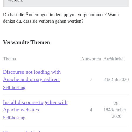
Du hast die Änderungen in der app.yml vorgenommen? Wann
denkst du, dass sie verloren gehen werden?
Verwandte Themen
Thema
Antworten
Aufrufe
Aktivität
Discourse not loading with
Apache and proxy redirect
7
2532
15. Juli 2020
Self-hosting
Install discourse together with
28.
Apache websites
4
1848
Dezember
2020
Self-hosting