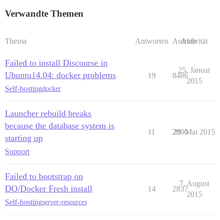
Verwandte Themen
Thema
Antworten
Aufrufe
Aktivität
Failed to install Discourse in
25. Januar
Ubuntu14.04: docker problems
19
8486
2015
Self-hosting
docker
Launcher rebuild breaks
because the database system is
11
2890
29. Mai 2015
starting up
Support
Failed to bootstrap on
7. August
DO/Docker Fresh install
14
2837
2015
Self-hosting
server-resources