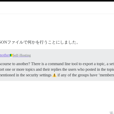
SONファイルで何かを行うことにしました。
nother
Self-Hosting
urse to another? There is a command line tool to export a topic, a set o
rt one or more topics and their replies the users who posted in the top
mentioned in the security settings
if any of the groups have ‘member
返