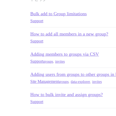
Bulk add to Group limitations
Support
How to add all members in a new group?
Support
Adding members to groups via CSV
Support
groups
,
invites
Adding users from groups to other groups in 
Site Management
groups
,
data-explorer
,
invites
How to bulk invite and assign groups?
Support