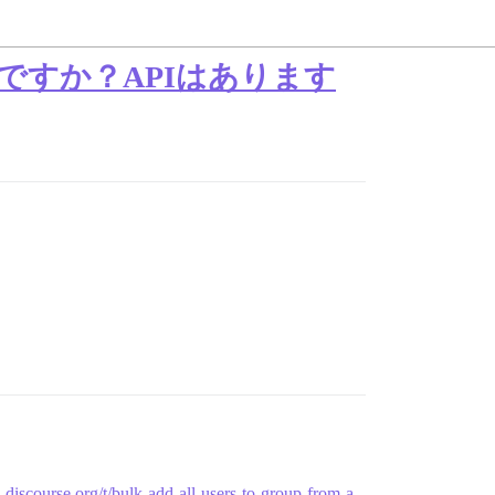
すか？APIはあります
a.discourse.org/t/bulk-add-all-users-to-group-from-a-