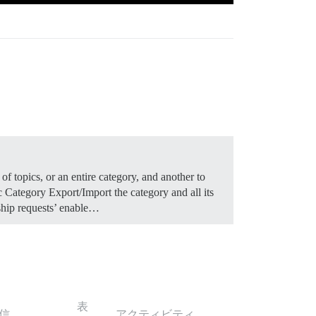
f topics, or an entire category, and another to
ic
Category Export/Import the category and all its
ship requests’ enable…
表
信
アクティビティ