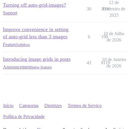
12 de
Turning off auto-grid-images?
30
1030
Fevereiro de
Support
2025
Improve convenience in setting
10 de Julho
of auto-grid less than 3 images
6
198
de 2026
Feature
lightbox
Introducing image grids in posts
10 de Janeiro
42
8119
de 2026
Announcements
new-feature
Início
Categorias
Diretrizes
Termos de Serviço
Política de Privacidade