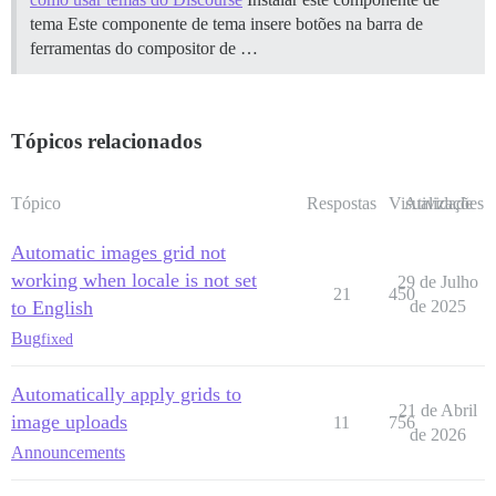
tema Este componente de tema insere botões na barra de
ferramentas do compositor de …
Tópicos relacionados
Tópico
Respostas
Visualizações
Atividade
Automatic images grid not
working when locale is not set
29 de Julho
21
450
to English
de 2025
Bug
fixed
Automatically apply grids to
21 de Abril
image uploads
11
756
de 2026
Announcements