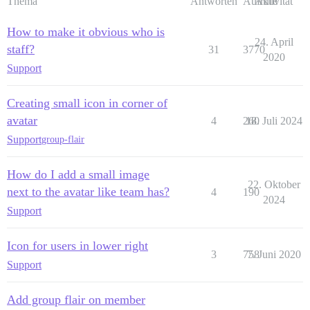
Thema
Antworten
Aufrufe
Aktivität
How to make it obvious who is
24. April
staff?
31
3770
2020
Support
Creating small icon in corner of
avatar
4
260
18. Juli 2024
Support
group-flair
How do I add a small image
22. Oktober
next to the avatar like team has?
4
190
2024
Support
Icon for users in lower right
3
758
7. Juni 2020
Support
Add group flair on member