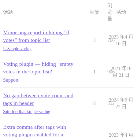
浏
话题
回复
览
活动
量
Minor bug report in hiding "0
2023 年4 月
votes" from topic list
3
766
10 日
UX
topic-voting
Voting plugin — hiding "empty"
2021 年10
votes in the topic list?
1
906
月 21 日
Support
No gap between vote count and
2024 年5 月
tags in header
8
352
22 日
Site feedback
topic-voting
Extra comma after tags with
voting plugin enabled for a
2023 年4 月