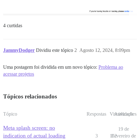
4 curtidas
JammyDodger
Dividiu este tópico
2
Agosto 12, 2024, 8:09pm
Uma postagem foi dividida em um novo tópico:
Problema ao
acessar projetos
Tópicos relacionados
Tópico
Respostas
Visualizações
Atividade
Meta splash screen: no
19 de
indication of actual loading
3
112
Fevereiro de