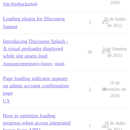
2026
Site feedback
splash
Loading plugin for Discourse
26 de Junho
3
451
de 2022
Support
Introducing Discourse Splash -
A visual preloader displayed
9 de Outubro
30
6755
while site assets load
de 2023
Announcements
new-feature
,
splash
Page loading indicator appears
19 de
on admin account confirmation
2
69
Fevereiro de
page
2026
UX
How to optimize loading
progress when access integrated
19 de Julho
7
662
forum form APP?
de 2022