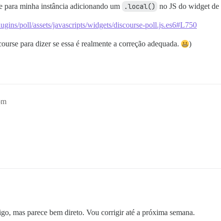
nte para minha instância adicionando um
.local()
no JS do widget de 
ugins/poll/assets/javascripts/widgets/discourse-poll.js.es6#L750
course para dizer se essa é realmente a correção adequada.
)
pm
go, mas parece bem direto. Vou corrigir até a próxima semana.