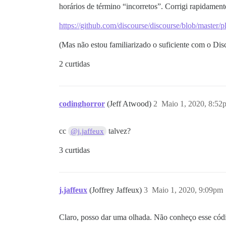
horários de término “incorretos”. Corrigi rapidame
https://github.com/discourse/discourse/blob/master/pl
(Mas não estou familiarizado o suficiente com o Dis
2 curtidas
codinghorror
(Jeff Atwood)
2
Maio 1, 2020, 8:52
cc
talvez?
@j.jaffeux
3 curtidas
j.jaffeux
(Joffrey Jaffeux)
3
Maio 1, 2020, 9:09pm
Claro, posso dar uma olhada. Não conheço esse códi