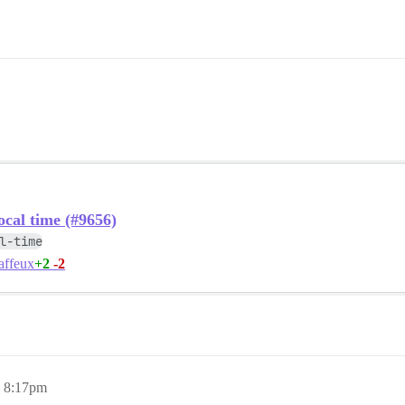
local time (#9656)
l-time
+2
-2
affeux
, 8:17pm