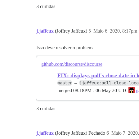
3 curtidas
j.jaffeux
(Joffrey Jaffeux)
5
Maio 6, 2020, 8:17pm
Isso deve resolver o problema
github.com/discourse/discourse
FIX: displays poll's close date in 
master
jjaffeux:poll-close-loca
←
merged
08:18PM - 06 May 20 UTC
jj
3 curtidas
j.jaffeux
(Joffrey Jaffeux) Fechado
6
Maio 7, 2020