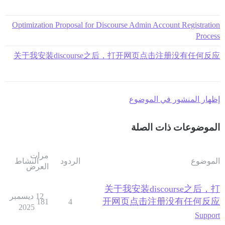
Optimization Proposal for Discourse Admin Account Registration
Process
关于我安装discourse之后，打开网页点击注册没有任何反应
إظهار المنشور في الموضوع
الموضوعات ذات الصلة
مرات
الموضوع
الردود
النشاط
العرض
关于我安装discourse之后，打
12 ديسمبر
开网页点击注册没有任何反应
181
4
2025
Support