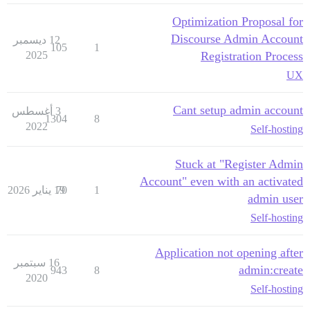
Optimization Proposal for
Discourse Admin Account
12 ديسمبر
105
1
2025
Registration Process
UX
Cant setup admin account
3 أغسطس
1304
8
2022
Self-hosting
Stuck at "Register Admin
Account" even with an activated
1
70
19 يناير 2026
admin user
Self-hosting
Application not opening after
16 سبتمبر
admin:create
943
8
2020
Self-hosting