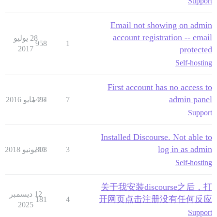
Support
Email not showing on admin
account registration -- email
28 يوليو
958
1
2017
protected
Self-hosting
First account has no access to
admin panel
7
26 مايو 2016
1494
Support
Installed Discourse. Not able to
log in as admin
3
11 يونيو 2018
803
Self-hosting
关于我安装discourse之后，打
12 ديسمبر
开网页点击注册没有任何反应
181
4
2025
Support