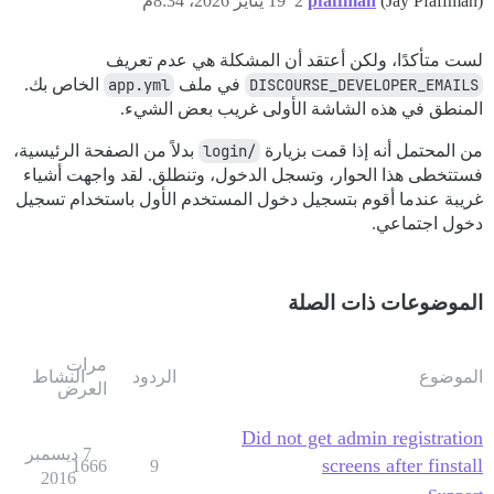
(Jay Pfaffman)
pfaffman
2
19 يناير 2026، 8:34م
لست متأكدًا، ولكن أعتقد أن المشكلة هي عدم تعريف
DISCOURSE_DEVELOPER_EMAILS
في ملف
app.yml
الخاص بك.
المنطق في هذه الشاشة الأولى غريب بعض الشيء.
من المحتمل أنه إذا قمت بزيارة
/login
بدلاً من الصفحة الرئيسية،
فستتخطى هذا الحوار، وتسجل الدخول، وتنطلق. لقد واجهت أشياء
غريبة عندما أقوم بتسجيل دخول المستخدم الأول باستخدام تسجيل
دخول اجتماعي.
الموضوعات ذات الصلة
مرات
الموضوع
الردود
النشاط
العرض
Did not get admin registration
7 ديسمبر
screens after finstall
1666
9
2016