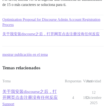
de 15 o más caracteres se soluciona para ti.
Optimization Proposal for Discourse Admin Account Registration
Process
关于我安装discourse之后，打开网页点击注册没有任何反应
mostrar publicación en el tema
Temas relacionados
Tema
Respuestas
Vistas
Actividad
关于我安装discourse之后，打
12
开网页点击注册没有任何反应
4
182
Diciembre
2025
Support