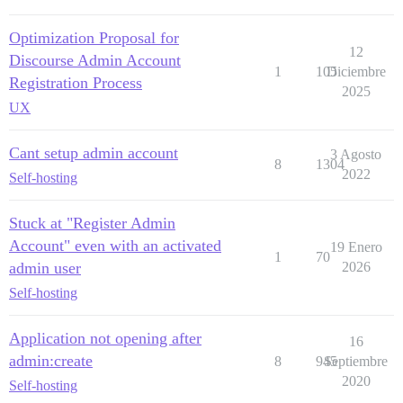
Optimization Proposal for
12
Discourse Admin Account
1
105
Diciembre
Registration Process
2025
UX
Cant setup admin account
3 Agosto
8
1304
2022
Self-hosting
Stuck at "Register Admin
Account" even with an activated
19 Enero
1
70
admin user
2026
Self-hosting
Application not opening after
16
admin:create
8
945
Septiembre
2020
Self-hosting