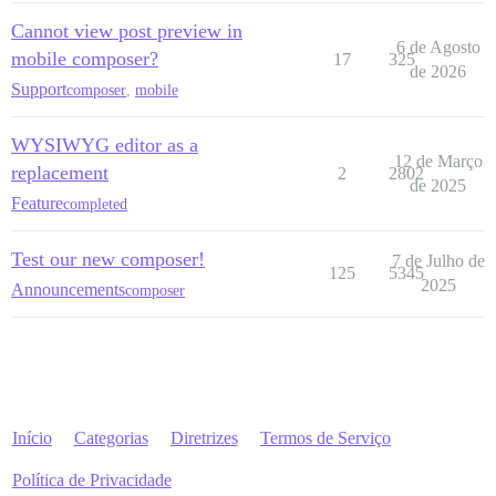
Cannot view post preview in
6 de Agosto
mobile composer?
17
325
de 2026
Support
composer
,
mobile
WYSIWYG editor as a
12 de Março
replacement
2
2802
de 2025
Feature
completed
Test our new composer!
7 de Julho de
125
5345
2025
Announcements
composer
Início
Categorias
Diretrizes
Termos de Serviço
Política de Privacidade