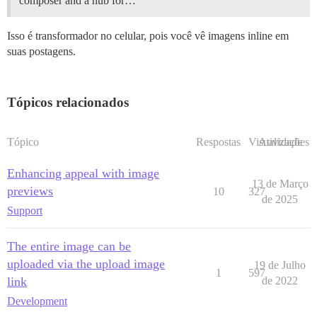
composer and a hub for…
Isso é transformador no celular, pois você vê imagens inline em
suas postagens.
Tópicos relacionados
Tópico
Respostas
Visualizações
Atividade
Enhancing appeal with image
13 de Março
previews
10
327
de 2025
Support
The entire image can be
uploaded via the upload image
19 de Julho
1
597
link
de 2022
Development