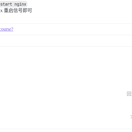
estart nginx
inx 重启信号即可
course?
回