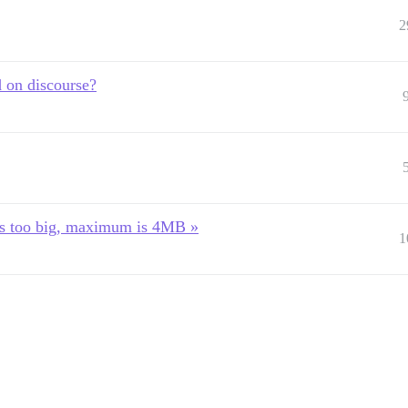
2
 on discourse?
is too big, maximum is 4MB »
1