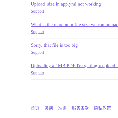
Upload_size in app.yml not working
Support
What is the maximum file size we can upload
Support
Sorry, that file is too big
Support
Uploading a 1MB PDF I'm getting « upload 
Support
首页
类别
准则
服务条款
隐私政策