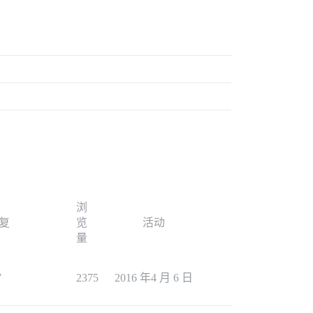
浏
复
览
活动
量
7
2375
2016 年4 月 6 日