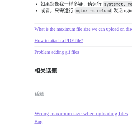
如果您像我一样多疑，请运行
systemctl r
或者，只需运行
nginx -s reload
发送 ng
What is the maximum file size we can upload on dis
How to attach a PDF file?
Problem adding gif files
相关话题
话题
Wrong maximum size when uploading files
Bug