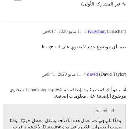
في المشاركة الأولى)
(Krischan)
Krischan
3
11 مايو 2020، 9:17ص
نعم، أي موضوع جديد لا يحتوي على Image_url.
(David Taylor)
david
4
11 مايو 2020، 9:41ص
آه، يبدو أنك قمت بتثبيت إضافة discourse-topic-previews. يحتوي
موضوع الإضافة على معلومات إضافية.
merefield:
وفقًا للتوجيهات، تعمل هذه الإضافة بشكل معطل جزئيًا مؤقتًا
بسبب التغييرات الكبيرة في نواة Discourse. لا ندعم ترقيات