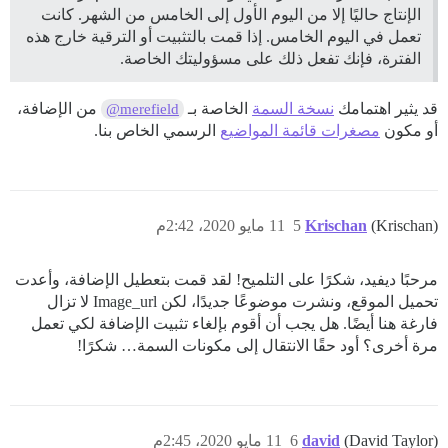
الإنتاج حاليًا إلا من اليوم الأول إلى الخامس من الشهر. كانت
تعمل في اليوم الخامس. إذا قمت بالتثبيت أو الترقية خارج هذه
الفترة، فإنك تفعل ذلك على مسؤوليتك الخاصة.
قد يثير اهتمامك
نسخة السمة
الخاصة بـ
من الإضافة،
@merefield
أو مكون
مصغرات قائمة المواضيع
الرسمي الخاص بنا.
(Krischan)
Krischan
5
11 مايو 2020، 2:42م
مرحبًا ديفيد، شكرًا على التلميح! لقد قمت بتعطيل الإضافة، وأعدت
تحميل الموقع، ونشرت موضوعًا جديدًا، لكن Image_url لا تزال
فارغة هنا أيضًا. هل يجب أن أقوم بإلغاء تثبيت الإضافة لكي تعمل
مرة أخرى؟ أود حقًا الانتقال إلى مكونات السمة… شكرًا!
(David Taylor)
david
6
11 مايو 2020، 2:45م