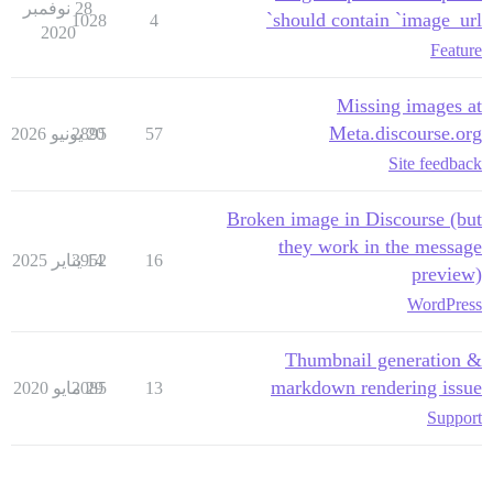
28 نوفمبر
should contain `image_url`
1028
4
2020
Feature
Missing images at
Meta.discourse.org
57
20 يونيو 2026
2895
Site feedback
Broken image in Discourse (but
they work in the message
16
14 يناير 2025
3952
preview)
WordPress
Thumbnail generation &
markdown rendering issue
13
29 مايو 2020
2085
Support