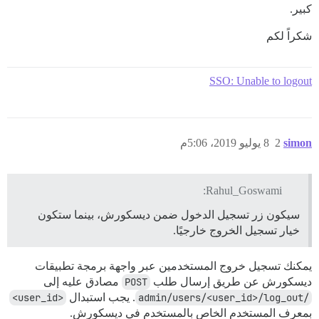
كبير.
شكراً لكم
SSO: Unable to logout
simon
2
8 يوليو 2019، 5:06م
Rahul_Goswami:
سيكون زر تسجيل الدخول ضمن ديسكورش، بينما ستكون
خيار تسجيل الخروج خارجيًا.
يمكنك تسجيل خروج المستخدمين عبر واجهة برمجة تطبيقات
ديسكورش عن طريق إرسال طلب
POST
مصادق عليه إلى
/admin/users/<user_id>/log_out
. يجب استبدال
<user_id>
بمعرف المستخدم الخاص بالمستخدم في ديسكورش.