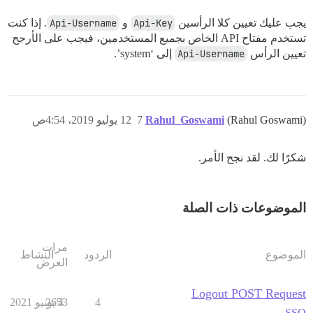
يجب عليك تعيين كلا الرأسين
Api-Key
و
Api-Username
. إذا كنت
تستخدم مفتاح API الخاص بجميع المستخدمين، فيجب على الأرجح
تعيين الرأس
Api-Username
إلى ‘system’.
(Rahul Goswami)
Rahul_Goswami
7
12 يوليو 2019، 4:54ص
شكرًا لك. لقد نجح الأمر.
الموضوعات ذات الصلة
مرات
الموضوع
الردود
النشاط
العرض
Logout POST Request
4
4 يونيو 2021
2653
SSO