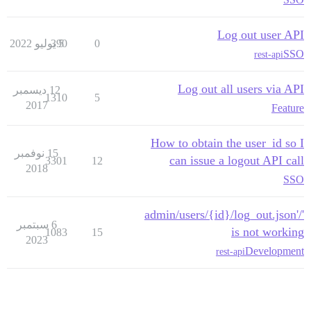
Log out user API
0
5 يوليو 2022
390
SSO
rest-api
Log out all users via API
12 ديسمبر
1310
5
2017
Feature
How to obtain the user_id so I
15 نوفمبر
can issue a logout API call
3301
12
2018
SSO
'/admin/users/{id}/log_out.json'
6 سبتمبر
is not working
1083
15
2023
Development
rest-api