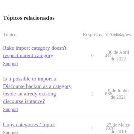
Tópicos relacionados
Tópico
Respostas
Visualizações
Atividade
Rake import category doesn't
30 de Abril
respect parent category
0
411
de 2022
Support
Is it possible to import a
Discourse backup as a category
9 de Junho
inside an alredy existing
2
866
de 2021
discourse isntance?
Support
Copy categories / topics
27 de Março
4
1070
de 2019
Support