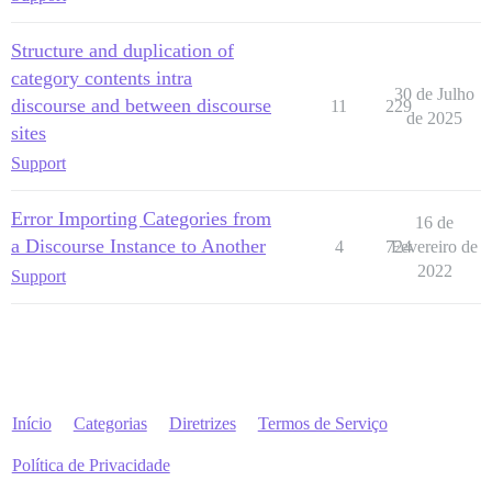
Structure and duplication of
category contents intra
30 de Julho
discourse and between discourse
11
229
de 2025
sites
Support
Error Importing Categories from
16 de
a Discourse Instance to Another
4
724
Fevereiro de
2022
Support
Início
Categorias
Diretrizes
Termos de Serviço
Política de Privacidade