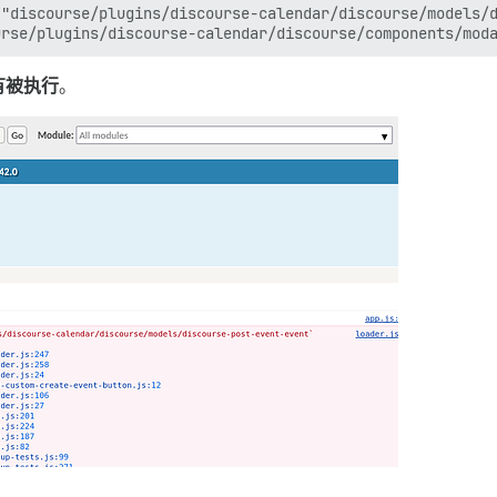
"discourse/plugins/discourse-calendar/discourse/models/d
有被执行
。