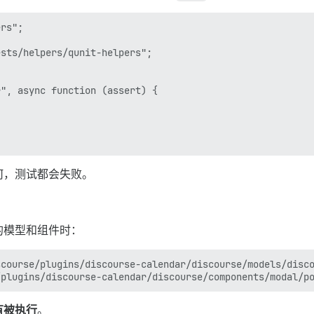
rs";

sts/helpers/qunit-helpers";

", async function (assert) {

何，测试都会失败。
的模型和组件时：
course/plugins/discourse-calendar/discourse/models/disco
有被执行
。