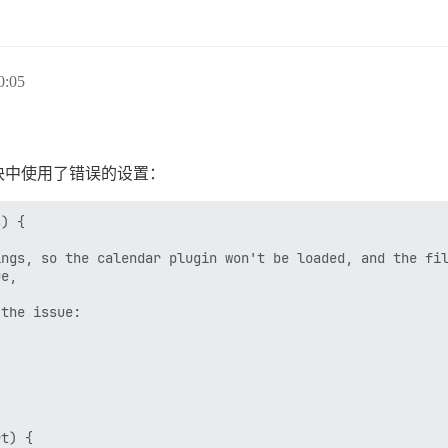
0:05
块中使用了错误的设置：
) {

ngs, so the calendar plugin won't be loaded, and the fil
e, 

the issue:

t) {
