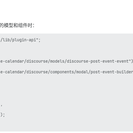
的模型和组件时：
/lib/plugin-api";

e-calendar/discourse/models/discourse-post-event-event")
e-calendar/discourse/components/modal/post-event-builder
,

);
