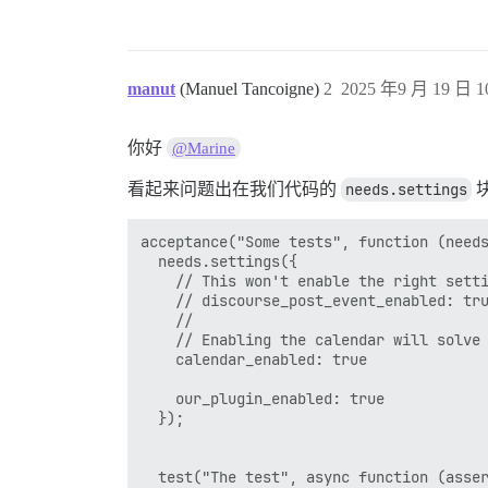
manut
(Manuel Tancoigne)
2
2025 年9 月 19 日 1
你好
@Marine
看起来问题出在我们代码的
needs.settings
acceptance("Some tests", function (needs
  needs.settings({

    // This won't enable the right setti
    // discourse_post_event_enabled: tru
    // 

    // Enabling the calendar will solve 
    calendar_enabled: true

    our_plugin_enabled: true

  });

  test("The test", async function (asser