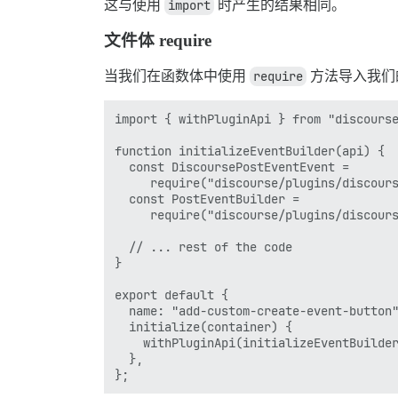
这与使用
import
时产生的结果相同。
文件体 require
当我们在函数体中使用
require
方法导入我们
import { withPluginApi } from "discourse
function initializeEventBuilder(api) {

  const DiscoursePostEventEvent =

     require("discourse/plugins/discours
  const PostEventBuilder =

     require("discourse/plugins/discours
  // ... rest of the code

}

export default {

  name: "add-custom-create-event-button"
  initialize(container) {

    withPluginApi(initializeEventBuilder
  },
