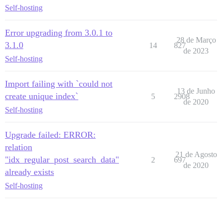
Self-hosting
Error upgrading from 3.0.1 to
28 de Março
3.1.0
14
827
de 2023
Self-hosting
Import failing with `could not
13 de Junho
create unique index`
5
2908
de 2020
Self-hosting
Upgrade failed: ERROR:
relation
21 de Agosto
"idx_regular_post_search_data"
2
697
de 2020
already exists
Self-hosting