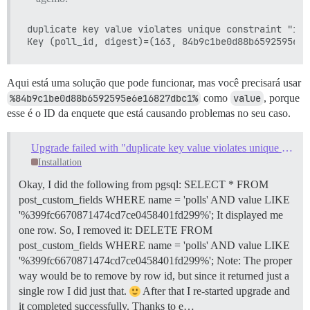
duplicate key value violates unique constraint "ind
Aqui está uma solução que pode funcionar, mas você precisará usar
%84b9c1be0d88b6592595e6e16827dbc1%
como
value
, porque
esse é o ID da enquete que está causando problemas no seu caso.
Upgrade failed with "duplicate key value violates unique constraint" error
Installation
Okay, I did the following from pgsql: SELECT * FROM
post_custom_fields WHERE name = 'polls' AND value LIKE
'%399fc6670871474cd7ce0458401fd299%'; It displayed me
one row. So, I removed it: DELETE FROM
post_custom_fields WHERE name = 'polls' AND value LIKE
'%399fc6670871474cd7ce0458401fd299%'; Note: The proper
way would be to remove by row id, but since it returned just a
single row I did just that.
After that I re-started upgrade and
it completed successfully. Thanks to e…