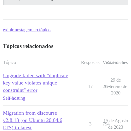
exibir postagem no tópico
Tópicos relacionados
Tópico
Respostas
Visualizações
Atividade
Upgrade failed with "duplicate
29 de
key value violates unique
17
2606
Fevereiro de
constraint" error
2020
Self-hosting
Migration from discourse
v2.8.13 (on Ubuntu 20.04.6
15 de Agosto
3
794
LTS) to latest
de 2023